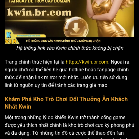
Hệ thống link vào Kwin chính thức không bị chặn
Trang chính thức hiện tại là
https://kwin.br.com
. Ngoài ra,
người chơi có thể liên hệ qua hotline hoặc fanpage chính
thức để nhận link mirror mới nhất. Luôn ưu tiên sử dụng
link từ nguồn uy tín để tránh các trang giả mạo.
Khám Phá Kho Trò Chơi Đổi Thưởng Ăn Khách
Nhất Kwin
Một trong những lý do khiến Kwin trở thành cổng game
được yêu thích nhất chính là kho trò chơi cực kỳ phong phú
và đa dạng. Từ những tín đồ cá cược thể thao đến fan