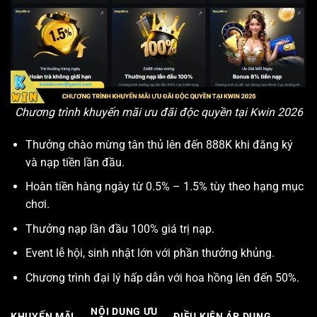
Chương trình khuyến mãi ưu đãi độc quyền tại Kwin 2026
Thưởng chào mừng tân thủ lên đến 888K khi đăng ký
và nạp tiền lần đầu.
Hoàn tiền hàng ngày từ 0.5% – 1.5% tùy theo hạng mục
chơi.
Thưởng nạp lần đầu 100% giá trị nạp.
Event lễ hội, sinh nhật lớn với phần thưởng khủng.
Chương trình đại lý hấp dẫn với hoa hồng lên đến 50%.
NỘI DUNG ƯU
KHUYẾN MÃI
ĐIỀU KIỆN ÁP DỤNG