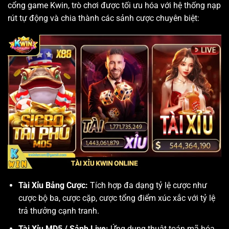
cổng game Kwin, trò chơi được tối ưu hóa với hệ thống nạp
rút tự động và chia thành các sảnh cược chuyên biệt:
Tài Xỉu Bảng Cược:
Tích hợp đa dạng tỷ lệ cược như
cược bộ ba, cược cặp, cược tổng điểm xúc xắc với tỷ lệ
trả thưởng cạnh tranh.
Tài Xỉu MD5 / Sảnh Live:
Ứng dụng thuật toán mã hóa