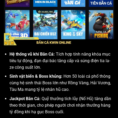
Hệ thống vũ khí Bắn Cá:
Tích hợp tính năng khóa mục
tiêu tự động, đạn đại bác tăng cấp và súng điện tia la-
ze công suất lớn.
Sinh vật biển & Boss khủng:
Hơn 50 loài cá phổ thông
cùng hệ sinh thái Boss lớn như Rồng Vàng, Hải Vương,
Tàu Ma mang tỷ lệ nhân hũ cao.
Jackpot Bắn Cá:
Quỹ thưởng tích lũy (Nổ Hũ) tăng dần
theo thời gian, cho phép người chơi nhận thưởng hàng
tỷ đồng khi hạ gục Boss cuối.