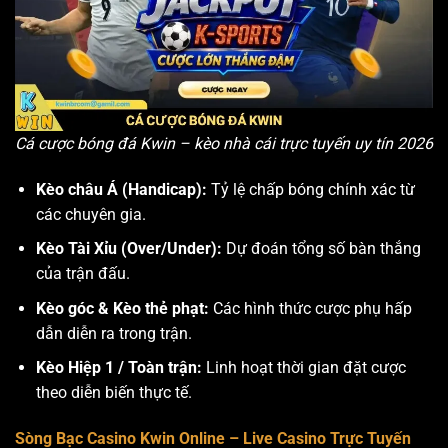
Cá cược bóng đá Kwin – kèo nhà cái trực tuyến uy tín 2026
Kèo châu Á (Handicap):
Tỷ lệ chấp bóng chính xác từ
các chuyên gia.
Kèo Tài Xỉu (Over/Under):
Dự đoán tổng số bàn thắng
của trận đấu.
Kèo góc & Kèo thẻ phạt:
Các hình thức cược phụ hấp
dẫn diễn ra trong trận.
Kèo Hiệp 1 / Toàn trận:
Linh hoạt thời gian đặt cược
theo diễn biến thực tế.
Sòng Bạc Casino Kwin Online – Live Casino Trực Tuyến