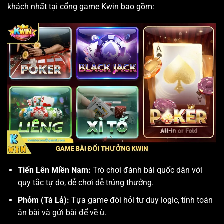
khách nhất tại cổng game Kwin bao gồm:
Tiến Lên Miền Nam:
Trò chơi đánh bài quốc dân với
quy tắc tự do, dễ chơi dễ trúng thưởng.
Phỏm (Tá Lả):
Tựa game đòi hỏi tư duy logic, tính toán
ăn bài và gửi bài để về ù.