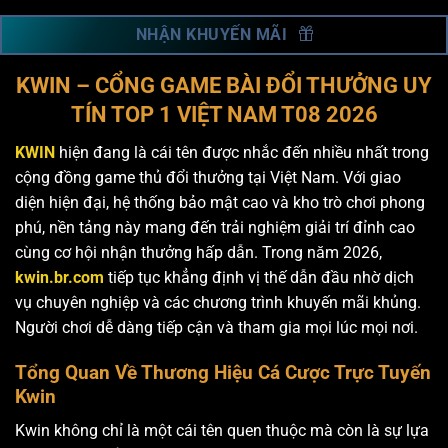
NHẬN KHUYẾN MÃI
KWIN – CỔNG GAME BÀI ĐỔI THƯỞNG UY
TÍN TOP 1 VIỆT NAM T08 2026
KWIN
hiện đang là cái tên được nhắc đến nhiều nhất trong
cộng đồng game thủ đổi thưởng tại Việt Nam. Với giao
diện hiện đại, hệ thống bảo mật cao và kho trò chơi phong
phú, nền tảng này mang đến trải nghiệm giải trí đỉnh cao
cùng cơ hội nhận thưởng hấp dẫn. Trong năm 2026,
kwin.br.com
tiếp tục khẳng định vị thế dẫn đầu nhờ dịch
vụ chuyên nghiệp và các chương trình khuyến mãi khủng.
Người chơi dễ dàng tiếp cận và tham gia mọi lúc mọi nơi.
Tổng Quan Về Thương Hiệu Cá Cược Trực Tuyến
Kwin
Kwin không chỉ là một cái tên quen thuộc mà còn là sự lựa