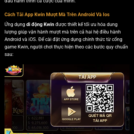
đầu hành trình cá cược của mình.
Cách Tải App Kwin Mượt Mà Trên Android Và Ios
Ứng dụng
di động Kwin
được thiết kế tối ưu hóa dung
lượng giúp vận hành mượt mà trên cả hai hệ điều hành
Android và iOS. Để cài đặt ứng dụng chính thức từ cổng
game Kwin, người chơi thực hiện theo các bước quy chuẩn
sau: