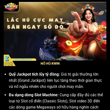
Quỹ Jackpot tích lũy tỷ đồng:
Giá trị giải thưởng lớn
nhất (Grand Jackpot) liên tục tăng theo thời gian thực
và nổ ngẫu nhiên cho người chơi may mắn.
Đa dạng dòng Slot Machine:
Cung cấp đầy đủ các thể
loại từ Slot cổ điển (Classic Slots), Slot video 3D đến
các dòng game Megaways sở hữu hàng nghìn cách