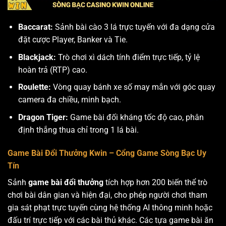
Baccarat:
Sảnh bài cào 3 lá trực tuyến với đa dạng cửa
đặt cược Player, Banker và Tie.
Blackjack:
Trò chơi xì dách tính điểm trực tiếp, tỷ lệ
hoàn trả (RTP) cao.
Roulette:
Vòng quay bánh xe số may mắn với góc quay
camera đa chiều, minh bạch.
Dragon Tiger:
Game bài đối kháng tốc độ cao, phân
định thắng thua chỉ trong 1 lá bài.
Game Bài Đổi Thưởng Kwin – Cổng Game Sòng Bạc Uy
Tín
Sảnh
game bài đổi thưởng
tích hợp hơn 200 biến thể trò
chơi bài dân gian và hiện đại, cho phép người chơi tham
gia sát phạt trực tuyến cùng hệ thống AI thông minh hoặc
đấu trí trực tiếp với các bài thủ khác. Các tựa game bài ăn